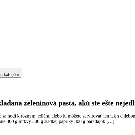
ac kategórií
ladaná zeleninová pasta, akú ste ešte nejedl
e sa hodí k rôznym jedlám, alebo ju môžete servírovať len tak s chl
ule 300 g mrkvy 300 g sladkej papriky 300 g paradajok […]