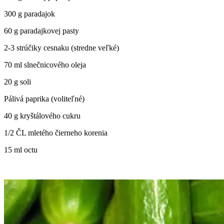
300 g paradajok
60 g paradajkovej pasty
2-3 strúčiky cesnaku (stredne veľké)
70 ml slnečnicového oleja
20 g soli
Pálivá paprika (voliteľné)
40 g kryštálového cukru
1/2 ČL mletého čierneho korenia
15 ml octu