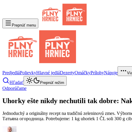
Prepnúť menu
Predjedlá
Polievky
Hlavné jedlá
Dezerty
Omáčky
Prílohy
Nápoje
Vi
Hľadať
Prepnúť režim
Odporúčame
Uhorky ešte nikdy nechutili tak dobre: Nak
Jednoduchý a originálny recept na tradičnú zeleninovú zmes. Výborn
Татьяна огородница. Potrebujeme: 1 kg uhoriek 1 ČL soli 300 g cib