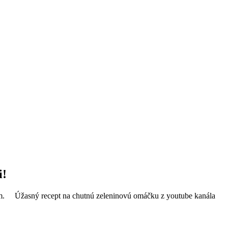
i!
ebom. Úžasný recept na chutnú zeleninovú omáčku z youtube kanála