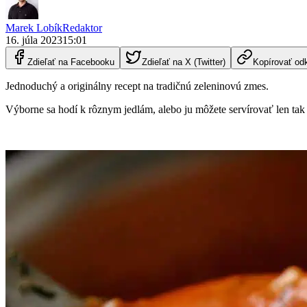
Marek Lobík
Redaktor
16. júla 2023
15:01
Zdieľať na Facebooku
Zdieľať na X (Twitter)
Kopírovať od
Jednoduchý a originálny recept na tradičnú zeleninovú zmes.
Výborne sa hodí k rôznym jedlám, alebo ju môžete servírovať len tak