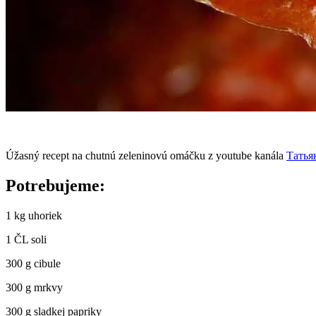
Úžasný recept na chutnú zeleninovú omáčku z youtube kanála
Татья
Potrebujeme:
1 kg uhoriek
1 ČL soli
300 g cibule
300 g mrkvy
300 g sladkej papriky