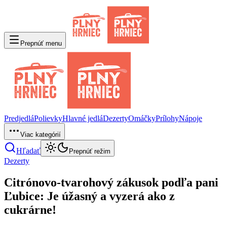
Prepnúť menu
Predjedlá
Polievky
Hlavné jedlá
Dezerty
Omáčky
Prílohy
Nápoje
Viac kategórií
Hľadať
Prepnúť režim
Dezerty
Citrónovo-tvarohový zákusok podľa pani
Ľubice: Je úžasný a vyzerá ako z
cukrárne!