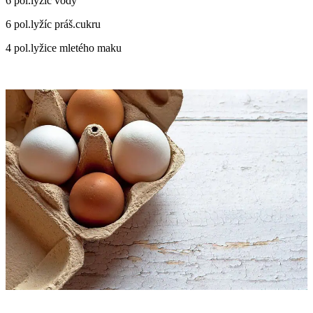
6 pol.lyžíc vody
6 pol.lyžíc práš.cukru
4 pol.lyžice mletého maku