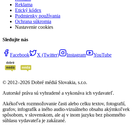
Reklama
Etický kódex
Podmienky používania
Ochrana súkromia
Nastavenie cookies
Sledujte nás
Facebook
X (Twitter)
Instagram
YouTube
© 2012–
2026
Dobré médiá Slovakia, s.r.o.
Autorské práva sú vyhradené a vykonáva ich vydavateľ.
Akékoľvek rozmnožovanie časti alebo celku textov, fotografií,
grafov, infografík a iného audio-vizuálneho obsahu akýmkoľvek
spôsobom, v slovenskom, ale aj v inom jazyku bez písomného
súhlasu vydavateľa je zakázané.