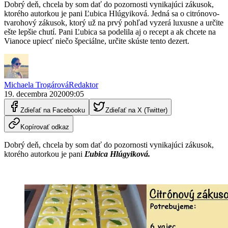
Dobrý deň, chcela by som dať do pozornosti vynikajúci zákusok,
ktorého autorkou je pani Ľubica Hlúgyiková. Jedná sa o citrónovo-
tvarohový zákusok, ktorý už na prvý pohľad vyzerá luxusne a určite
ešte lepšie chutí. Pani Ľubica sa podelila aj o recept a ak chcete na
Vianoce upiecť niečo špeciálne, určite skúste tento dezert.
Michaela Trogárová
Redaktor
19. decembra 2020
09:05
Zdieľať na Facebooku
Zdieľať na X (Twitter)
Kopírovať odkaz
Dobrý deň, chcela by som dať do pozornosti vynikajúci zákusok,
ktorého autorkou je pani
Ľubica Hlúgyiková.