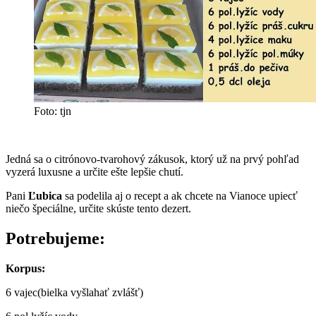
Foto: tjn
Jedná sa o citrónovo-tvarohový zákusok, ktorý už na prvý pohľad
vyzerá luxusne a určite ešte lepšie chutí.
Pani
Ľubica
sa podelila aj o recept a ak chcete na Vianoce upiecť
niečo špeciálne, určite skúste tento dezert.
Potrebujeme:
Korpus:
6 vajec(bielka vyšlahať zvlášť)