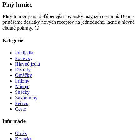
Plný hrniec
Plný hrniec
je najobľúbenejší slovenský magazín o varení. Denne
prinášame desiatky nových receptov na jednoduché, lacné a hlavné
chutné pokrmy. 😋
Kategórie
Predjedlá
Polievky
Hlavné jedlá
Dezerty
Omáčky
Prílohy
Nápoje
Snacky
Zaváraniny
Pečivo
Cesto
Informácie
O nás
Kontakt