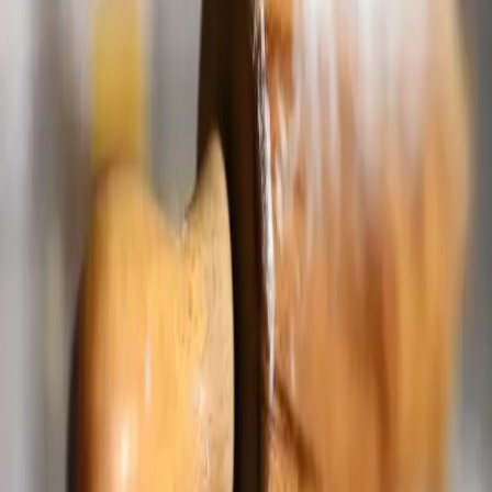
Potrebujeme:
1 kg múka hladká
200 g cukor kryštálový
2 dl olej
1 dl jogurt biely