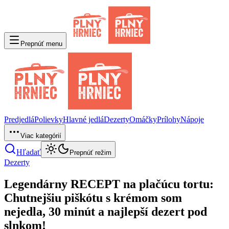
Prepnúť menu
Predjedlá
Polievky
Hlavné jedlá
Dezerty
Omáčky
Prílohy
Nápoje
Viac kategórií
Hľadať
Prepnúť režim
Dezerty
Legendárny RECEPT na plačúcu tortu:
Chutnejšiu piškótu s krémom som
nejedla, 30 minút a najlepší dezert pod
slnkom!