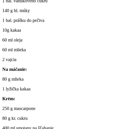
1 bal. vanilkového cukru
140 g hl. múky
1 bal. prášku do pečiva
10g kakaa
60 ml oleja
60 ml mlieka
2 vajcia
Na máčanie:
80 g mlieka
1 lyžička kakaa
Krém:
250 g mascarpone
80 g kr. cukru
400 ml smotany na šľahanie