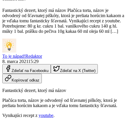
Fantastický dezert, ktorý má názov Plačúca torta, názov je
odvodený od šťavnatej piškóty, ktorá je preliata horúcim kakaom a
je vďaka tomu fantasticky šťavnatá. Vynikajúci recept z youtube.
Potrebujeme: 80 g kr. cukru 1 bal. vanilkového cukru 140 g hl.
múky 1 bal. prášku do pečiva 10g kakaa 60 ml oleja 60 ml […]
To je nápad!
Redaktor
8. marca 2021
15:29
Zdieľať na Facebooku
Zdieľať na X (Twitter)
Kopírovať odkaz
Fantastický dezert, ktorý má názov
Plačúca torta, názov je odvodený od šťavnatej piškóty, ktorá je
preliata horúcim kakaom a je vďaka tomu fantasticky šťavnatá.
Vynikajúci recept z
youtube
.