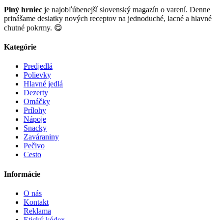
Plný hrniec
je najobľúbenejší slovenský magazín o varení. Denne
prinášame desiatky nových receptov na jednoduché, lacné a hlavné
chutné pokrmy. 😋
Kategórie
Predjedlá
Polievky
Hlavné jedlá
Dezerty
Omáčky
Prílohy
Nápoje
Snacky
Zaváraniny
Pečivo
Cesto
Informácie
O nás
Kontakt
Reklama
Etický kódex