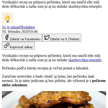
Vynikajúci recep na prírpavu pečienky, ktorú ma naučil ešte môj
dedo šéfkuchár a našla som ju aj na stránke skarbnychka-retseptiv.
To je nápad!
Redaktor
10. februára 2020
10:46
Zdieľať na Facebooku
Zdieľať na X (Twitter)
Kopírovať odkaz
Vynikajúci recept na prípravu pečienky, ktorú ma naučil ešte môj
dedo šéfkuchár a našla som ju aj na stránke
skarbnychka-retseptiv
.
Pečienka podľa tohotu receptu je veľmi jemná a lahodná.
Zaručene nestvrdne a bude chutiť aj tomu, kto pečienku inak
nemusí. Ja ju takto jedávam aj bez prílohy, ale výborná je s
pečivom
alebo zeleninou
.