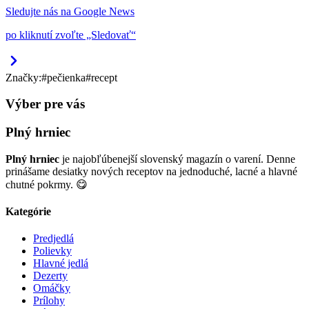
Sledujte nás na Google News
po kliknutí zvoľte „Sledovať“
Značky:
#
pečienka
#
recept
Výber pre vás
Plný hrniec
Plný hrniec
je najobľúbenejší slovenský magazín o varení. Denne
prinášame desiatky nových receptov na jednoduché, lacné a hlavné
chutné pokrmy. 😋
Kategórie
Predjedlá
Polievky
Hlavné jedlá
Dezerty
Omáčky
Prílohy