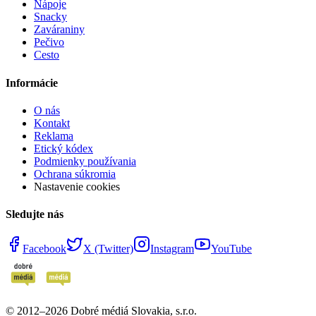
Nápoje
Snacky
Zaváraniny
Pečivo
Cesto
Informácie
O nás
Kontakt
Reklama
Etický kódex
Podmienky používania
Ochrana súkromia
Nastavenie cookies
Sledujte nás
Facebook
X (Twitter)
Instagram
YouTube
© 2012–
2026
Dobré médiá Slovakia, s.r.o.