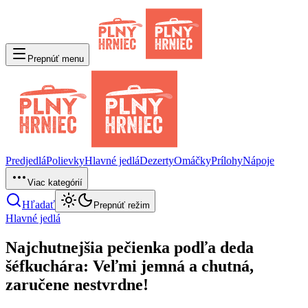
Prepnúť menu
Predjedlá
Polievky
Hlavné jedlá
Dezerty
Omáčky
Prílohy
Nápoje
Viac kategórií
Hľadať
Prepnúť režim
Hlavné jedlá
Najchutnejšia pečienka podľa deda
šéfkuchára: Veľmi jemná a chutná,
zaručene nestvrdne!